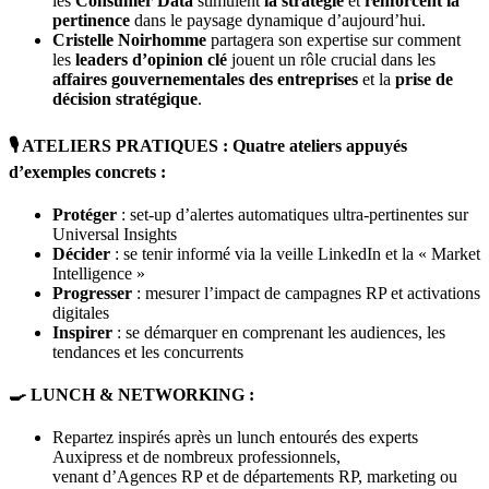
les
Consumer Data
stimulent
la stratégie
et
renforcent la
pertinence
dans le paysage dynamique d’aujourd’hui.
Cristelle Noirhomme
partagera son expertise sur comment
les
leaders d’opinion clé
jouent un rôle crucial dans les
affaires gouvernementales des entreprises
et la
prise de
décision stratégique
.
🎙️ ATELIERS PRATIQUES : Quatre ateliers appuyés
d’exemples concrets :
Protéger
: set-up d’alertes automatiques ultra-pertinentes sur
Universal Insights
Décider
: se tenir informé via la veille LinkedIn et la « Market
Intelligence »
Progresser
: mesurer l’impact de campagnes RP et activations
digitales
Inspirer
: se démarquer en comprenant les audiences, les
tendances et les concurrents
🍳 LUNCH & NETWORKING :
Repartez inspirés après un lunch entourés des experts
Auxipress et de nombreux professionnels,
venant d’Agences RP et de départements RP, marketing ou