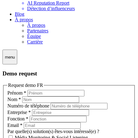
AI Reputation Report
Détection d’influenceurs
Blog
À propos
À propos
Partenaires
Équipe
Carrière
menu
Demo request
Request demo FR
Prénom
*
Nom
*
Numéro de téléphone
Entreprise
*
Fonction
*
Email
*
Par quelle(s) solution(s) êtes-vous intéressé(e) ?
Média Monitoring & Social Listening