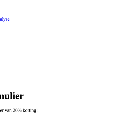
alyse
mulier
teer van 20% korting!