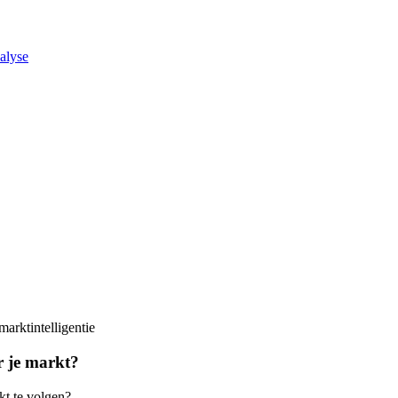
alyse
arktintelligentie
er je markt?
kt te volgen?