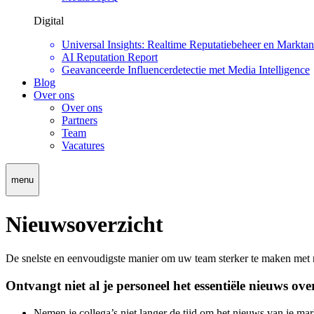
Digital
Universal Insights: Realtime Reputatiebeheer en Marktan
AI Reputation Report
Geavanceerde Influencerdetectie met Media Intelligence
Blog
Over ons
Over ons
Partners
Team
Vacatures
menu
Nieuwsoverzicht
De snelste en eenvoudigste manier om uw team sterker te maken met m
Ontvangt niet al je personeel het essentiële nieuws ov
Nemen je collega’s niet langer de tijd om het nieuws van je mar