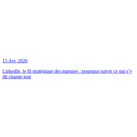
15 Avr. 2026
LinkedIn, le fil stratégique des marques : pourquoi suivre ce qui s’y
dit change tout