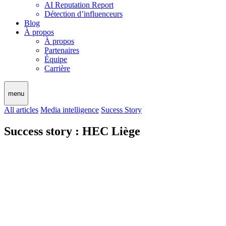
AI Reputation Report
Détection d’influenceurs
Blog
À propos
À propos
Partenaires
Équipe
Carrière
menu
All articles
Media intelligence
Sucess Story
Success story : HEC Liège