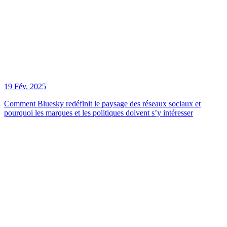
19 Fév. 2025
Comment Bluesky redéfinit le paysage des réseaux sociaux et
pourquoi les marques et les politiques doivent s’y intéresser