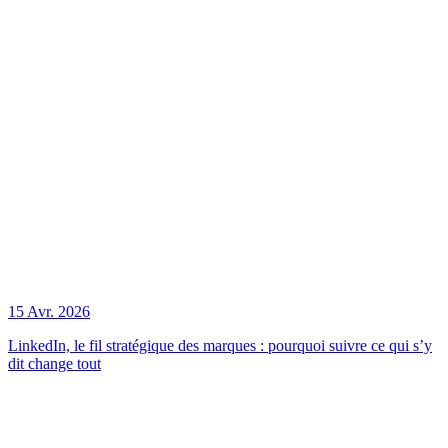
15 Avr. 2026
LinkedIn, le fil stratégique des marques : pourquoi suivre ce qui s’y
dit change tout