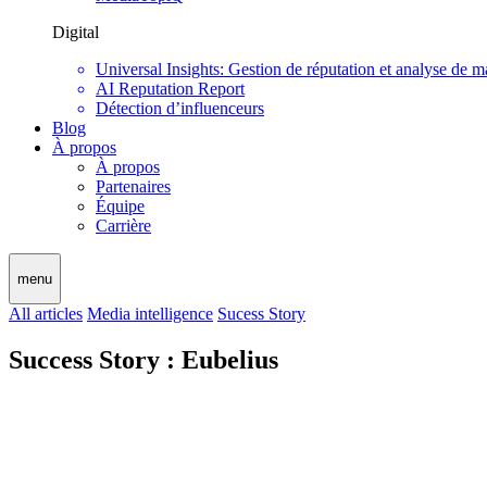
Digital
Universal Insights: Gestion de réputation et analyse de m
AI Reputation Report
Détection d’influenceurs
Blog
À propos
À propos
Partenaires
Équipe
Carrière
menu
All articles
Media intelligence
Sucess Story
Success Story : Eubelius