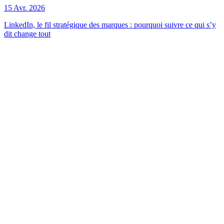
15 Avr. 2026
LinkedIn, le fil stratégique des marques : pourquoi suivre ce qui s’y
dit change tout