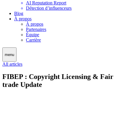
AI Reputation Report
Détection d’influenceurs
Blog
À propos
À propos
Partenaires
Équipe
Carrière
menu
All articles
FIBEP : Copyright Licensing & Fair
trade Update