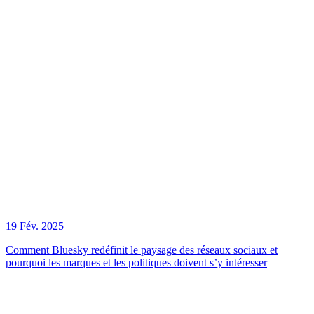
19 Fév. 2025
Comment Bluesky redéfinit le paysage des réseaux sociaux et
pourquoi les marques et les politiques doivent s’y intéresser