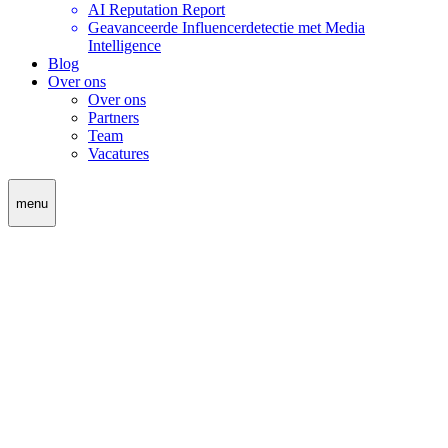
AI Reputation Report
Geavanceerde Influencerdetectie met Media
Intelligence
Blog
Over ons
Over ons
Partners
Team
Vacatures
menu