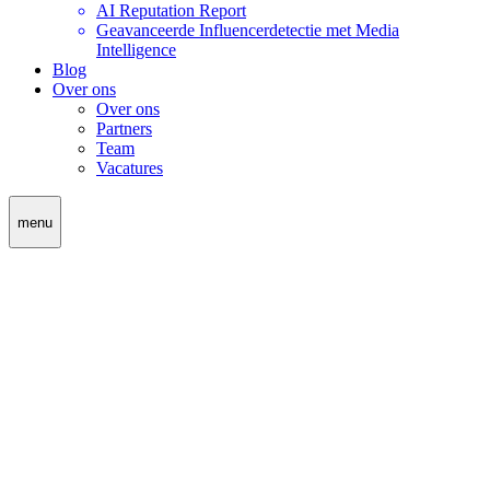
AI Reputation Report
Geavanceerde Influencerdetectie met Media
Intelligence
Blog
Over ons
Over ons
Partners
Team
Vacatures
menu